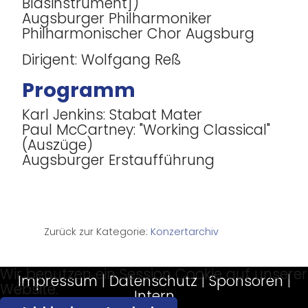
Blasinstrument])
Augsburger Philharmoniker
Philharmonischer Chor Augsburg
Dirigent: Wolfgang Reß
Programm
Karl Jenkins: Stabat Mater
Paul McCartney: "Working Classical"
(Auszüge)
Augsburger Erstaufführung
Zurück zur Kategorie:
Konzertarchiv
Wir benutzen ein Session Cookie auf unserer
Impressum
|
Datenschutz
|
Sponsoren
|
Website.
Intern