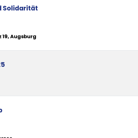
 Solidarität
tz 19, Augsburg
25
p