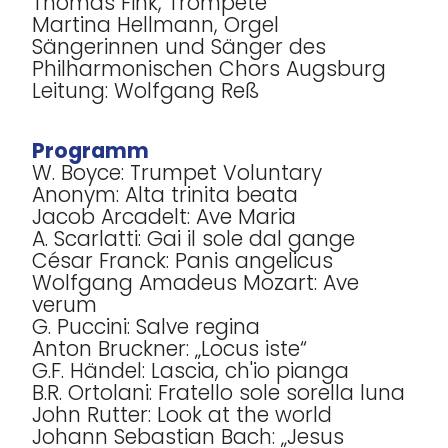
Thomas Fink, Trompete
Martina Hellmann, Orgel
Sängerinnen und Sänger des
Philharmonischen Chors Augsburg
Leitung: Wolfgang Reß
Programm
W. Boyce: Trumpet Voluntary
Anonym: Alta trinita beata
Jacob Arcadelt: Ave Maria
A. Scarlatti: Gai il sole dal gange
César Franck: Panis angelicus
Wolfgang Amadeus Mozart: Ave
verum
G. Puccini: Salve regina
Anton Bruckner: „Locus iste“
G.F. Händel: Lascia, ch'io pianga
B.R. Ortolani: Fratello sole sorella luna
John Rutter: Look at the world
Johann Sebastian Bach: „Jesus