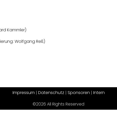
ard Kammler)
ierung: Wolfgang Reß)
Impressum
|
Datenschutz
|
Sponsoren
|
Intern
©2026 All Rights Reserved