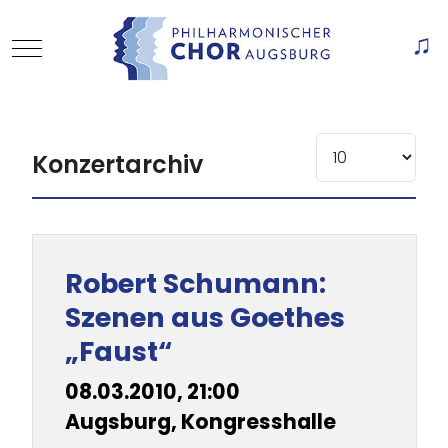
Mobile Menu Toggle
Of
Anzeige #
Konzertarchiv
Beiträge
Titel
Robert Schumann:
Szenen aus Goethes
„Faust“
08.03.2010, 21:00
Augsburg, Kongresshalle